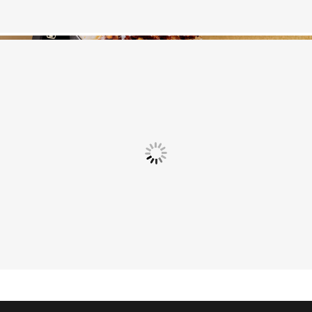
美食妙厨×山姆