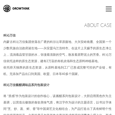
ABOUT CASE
科沁万佳
内蒙古科沁万佳集团坐落在广袤的科尔沁草原腹地、大兴安岭南麓、全国第一个
少数民族自治政府诞生地——兴安盟乌兰浩特市。在这片上天赐予的原生态净土
上，流淌着晶莹甘甜的水，弥漫着清新的空气，散发着原野泥土的芳香。科沁万
佳依托这样的原生态资源，建有2万亩的有机农场和生态原料种植基地。
依托得天独厚的原生态资源，从原料基地到工厂已形成完整可控的产业链，有
机、无添加产品出口到美国、欧盟、日本等40多个国家。
科沁万佳酱醋调味品系列包装设计
将 “质感”作为包装设计的创作核心，该酱醋系列包装设计，大胆启用黑色作为主
基调，以营造出极致的食欲美味气质，将汉字作为设计的主题语言，以书法字体
同“烹、炒、蒸、鲜、香”等中国厨艺文化相结合，为产品打造出了具有鲜明个性