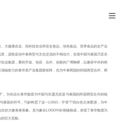
业、大健康农业、高科技农业和安全食品、绿色食品、营养食品的全产业
流里，汲取促动中泰商贸与文化交流的不竭动力，实现中国与泰国乃至东
华实业集团，秉持开放、包容、合作、创新的广博胸襟，以兼容中外的商
区域辐射力的泰华系产业集团新矩阵，也为中泰两国的跨国商贸合作、两
“T”。为传达出泰华集团为中国与东盟尤其是与泰国的跨国商贸合作的核
国与泰国的符号，巧妙构思了这一L
OGO
：字母
“T”的白色主体图形，为中
如生的大象卷鼻形象。龙与象在L
OGO中的相辅相成，表现了泰华集团为
力的巨大贡献。