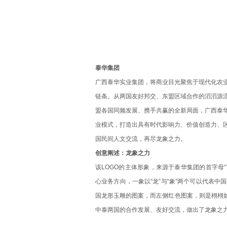
泰华集团
广西泰华实业集团，将商业目光聚焦于现代化农
链条。
从两国友好邦交、东盟区域合作的滔滔源
盟各国同频发展、携手共赢的全新局面，广西泰
业模式，打造出具有时代影响力、价值创造力、
国民间人文交流，再尽龙象之力。
创意阐述：龙象之力
该L
OGO
的主体形象，来源于泰华集团的首字母
心业务方向，一象以“龙”与“象”两个可以代表中
国龙形玉雕的图案，而左侧红色图案，则是栩栩
中泰两国的合作发展、友好交流，做出了龙象之